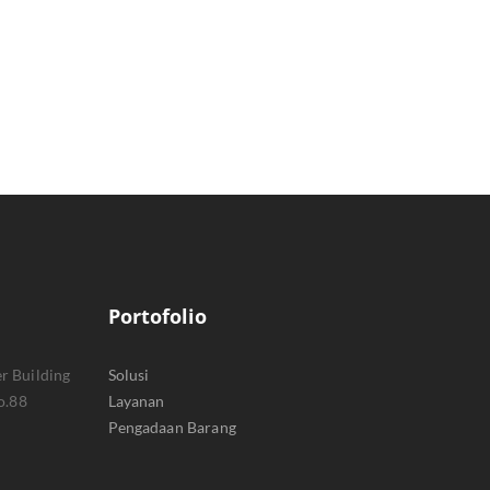
Portofolio
r Building
Solusi
o.88
Layanan
Pengadaan Barang