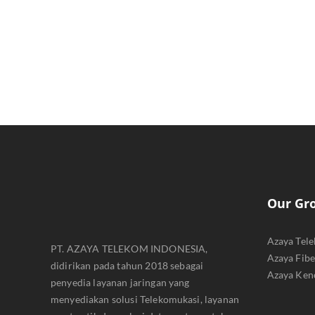
Our Gr
Azaya Tel
PT. AZAYA TELEKOM INDONESIA,
Azaya Fib
didirikan pada tahun 2018 sebagai
Azaya Ken
penyedia layanan jaringan yang
menyediakan solusi Telekomukasi, layanan