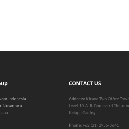
oup
CONTACT US
ekom Indonesia
Address:
Kirana Two Office Towe
er Nusantara
Level 10-A Jl. Bouleverd Timur n
cana
Kelapa Gading
Phone:
+62 (21) 2955-3641