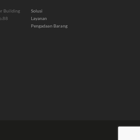
r Building
Solusi
o.88
Layanan
Pengadaan Barang